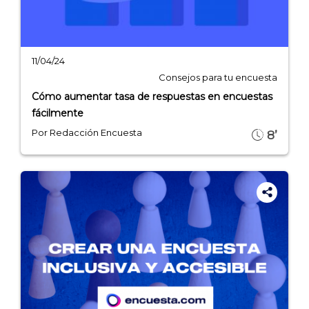
11/04/24
Consejos para tu encuesta
Cómo aumentar tasa de respuestas en encuestas
fácilmente
Por Redacción Encuesta
8’