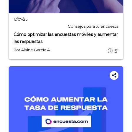
17/07/25
Consejos para tu encuesta
Cómo optimizar las encuestas móviles y aumentar
las respuestas
Por Alaine García A.
5’