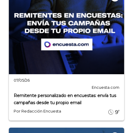
07/05/26
Encuesta.com
Remitente personalizado en encuestas: envía tus
campañas desde tu propio email
Por Redacción Encuesta
9’
Explorar categorías: