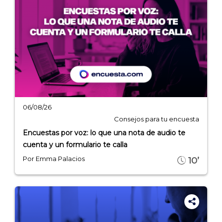
06/08/26
Consejos para tu encuesta
Encuestas por voz: lo que una nota de audio te
cuenta y un formulario te calla
Por Emma Palacios
10’