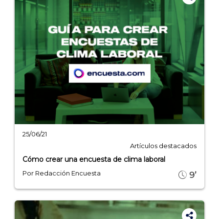
25/06/21
Artículos destacados
Cómo crear una encuesta de clima laboral
Por Redacción Encuesta
9’