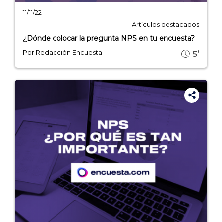
11/11/22
Artículos destacados
¿Dónde colocar la pregunta NPS en tu encuesta?
Por Redacción Encuesta
5’