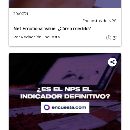
20/07/21
Encuestas de NPS
Net Emotional Value: ¿Cómo medirlo?
Por Redacción Encuesta
3’