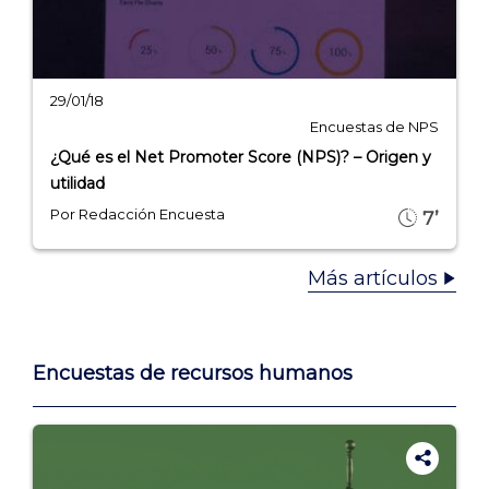
29/01/18
Encuestas de NPS
¿Qué es el Net Promoter Score (NPS)? – Origen y
utilidad
Por Redacción Encuesta
7’
Más artículos
Encuestas de recursos humanos