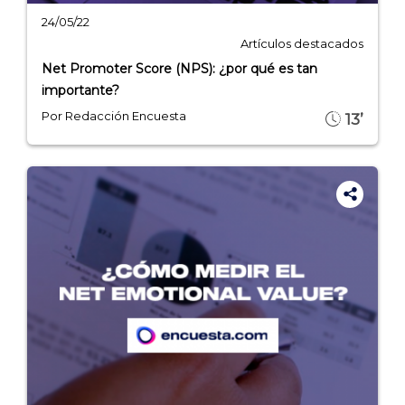
24/05/22
Artículos destacados
Net Promoter Score (NPS): ¿por qué es tan
importante?
Por Redacción Encuesta
13’