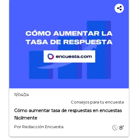
11/04/24
Consejos para tu encuesta
INICIO
Cómo aumentar tasa de respuestas en encuestas
fácilmente
CÓMO FUNCIONA
Por Redacción Encuesta
8’
PLANTILLAS