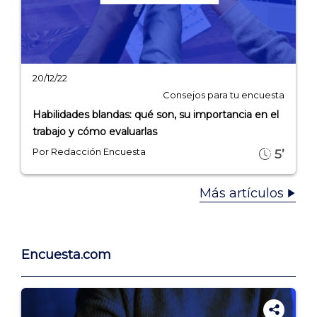
20/12/22
Consejos para tu encuesta
Habilidades blandas: qué son, su importancia en el
trabajo y cómo evaluarlas
Por Redacción Encuesta
5’
Más artículos
Encuesta.com