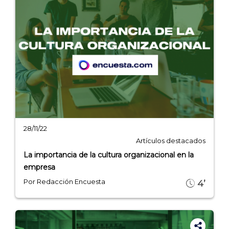
28/11/22
Artículos destacados
La importancia de la cultura organizacional en la
empresa
Por Redacción Encuesta
4’