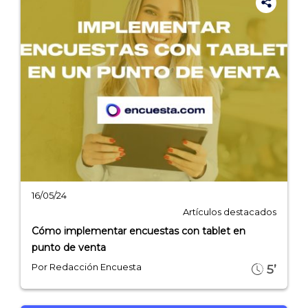
16/05/24
Artículos destacados
Cómo implementar encuestas con tablet en
punto de venta
Por Redacción Encuesta
5’