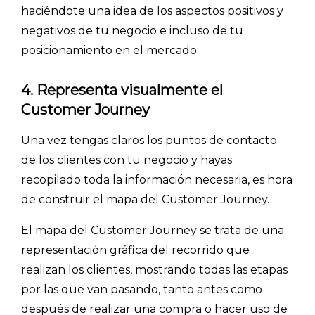
haciéndote una idea de los aspectos positivos y
- Artículos destacados
negativos de tu negocio e incluso de tu
- Consejos para tu encuesta
posicionamiento en el mercado.
- Encuesta.com
4. Representa visualmente el
- Encuestas de NPS
Customer Journey
- Encuestas de recursos humanos
Una vez tengas claros los puntos de contacto
- Encuestas de satisfacción de cliente
de los clientes con tu negocio y hayas
- Inteligencia artificial
recopilado toda la información necesaria, es hora
- Investigación de mercados
de construir el mapa del Customer Journey.
- Marketing y encuestas
El mapa del Customer Journey se trata de una
representación gráfica del recorrido que
realizan los clientes, mostrando todas las etapas
por las que van pasando, tanto antes como
después de realizar una compra o hacer uso de