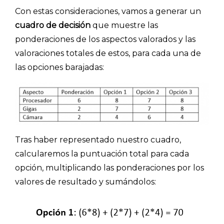
Con estas consideraciones, vamos a generar un
cuadro de decisión
que muestre las
ponderaciones de los aspectos valorados y las
valoraciones totales de estos, para cada una de
las opciones barajadas:
Tras haber representado nuestro cuadro,
Explorar categorías:
calcularemos la puntuación total para cada
opción, multiplicando las ponderaciones por los
- Artículos destacados
valores de resultado y sumándolos:
- Consejos para tu encuesta
- Encuesta.com
- Encuestas de NPS