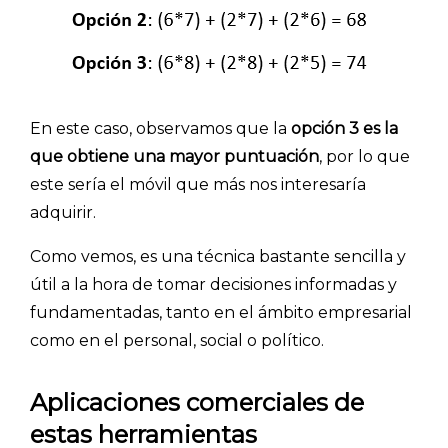
- Encuestas de recursos humanos
- Encuestas de satisfacción de cliente
- Inteligencia artificial
- Investigación de mercados
En este caso, observamos que la
opción 3 es la
que obtiene una mayor puntuación
, por lo que
- Marketing y encuestas
este sería el móvil que más nos interesaría
adquirir.
Como vemos, es una técnica bastante sencilla y
útil a la hora de tomar decisiones informadas y
fundamentadas, tanto en el ámbito empresarial
como en el personal, social o político.
Aplicaciones comerciales de
estas herramientas