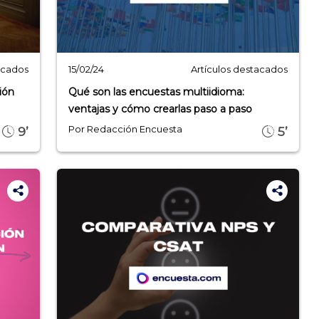
acados
Artículos destacados
15/02/24
ión
Qué son las encuestas multiidioma:
ventajas y cómo crearlas paso a paso
Por Redacción Encuesta
9’
5’