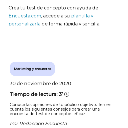
Crea tu test de concepto con ayuda de
Explorar categorías:
Encuesta.com
, accede a su
plantilla y
personalizarla
de forma rápida y sencilla.
- Artículos destacados
- Consejos para tu encuesta
- Encuesta.com
- Encuestas de NPS
- Encuestas de recursos humanos
Marketing y encuestas
- Encuestas de satisfacción de cliente
- Inteligencia artificial
30 de noviembre de 2020
- Investigación de mercados
Tiempo de lectura:
3’
- Marketing y encuestas
Conoce las opiniones de tu público objetivo. Ten en
cuenta los siguientes consejos para crear una
encuesta de test de conceptos eficaz
Por Redacción Encuesta