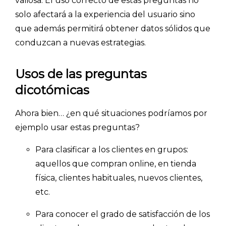
valiosa. El uso correcto de estas preguntas no
- Inteligencia artificial
solo afectará a la experiencia del usuario sino
- Investigación de mercados
que además permitirá obtener datos sólidos que
- Marketing y encuestas
conduzcan a nuevas estrategias.
Usos de las preguntas
dicotómicas
Ahora bien… ¿en qué situaciones podríamos por
ejemplo usar estas preguntas?
Para clasificar a los clientes en grupos:
aquellos que compran online, en tienda
física, clientes habituales, nuevos clientes,
etc.
Para conocer el grado de satisfacción de los