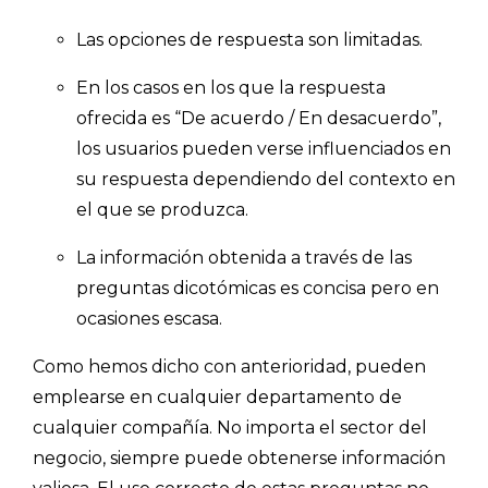
Las opciones de respuesta son limitadas.
En los casos en los que la respuesta
ofrecida es “De acuerdo / En desacuerdo”,
los usuarios pueden verse influenciados en
su respuesta dependiendo del contexto en
el que se produzca.
Explorar categorías:
La información obtenida a través de las
- Artículos destacados
preguntas dicotómicas es concisa pero en
- Consejos para tu encuesta
ocasiones escasa.
- Encuesta.com
Como hemos dicho con anterioridad, pueden
- Encuestas de NPS
emplearse en cualquier departamento de
- Encuestas de recursos humanos
cualquier compañía. No importa el sector del
negocio, siempre puede obtenerse información
- Encuestas de satisfacción de cliente