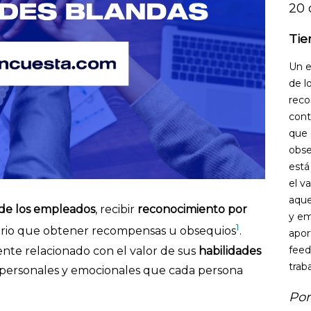
20 
Tie
Un e
de l
reco
cont
que 
obse
está
el v
aque
de los empleados
, recibir
reconocimiento por
y em
1
torio que obtener recompensas u obsequios
.
apor
feed
nte relacionado con el valor de sus
habilidades
traba
erpersonales y emocionales que cada persona
Por