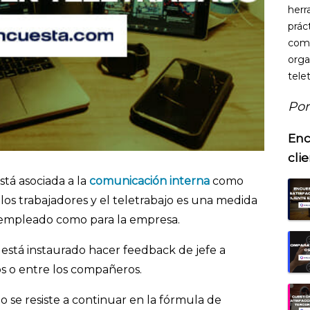
herr
prác
comu
orga
telet
Por
Enc
cli
stá asociada a la
comunicación interna
como
 los trabajadores y el teletrabajo es una medida
 el empleado como para la empresa.
 está instaurado hacer feedback de jefe a
s o entre los compañeros.
 se resiste a continuar en la fórmula de