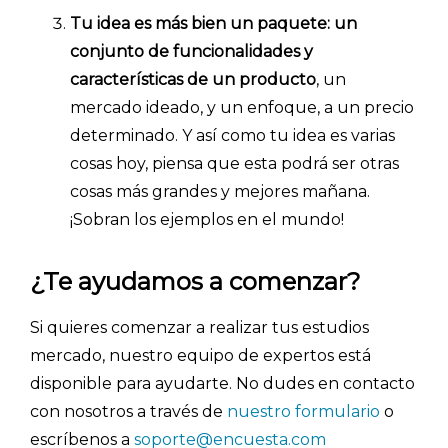
Tu idea es más bien un paquete: un
conjunto de funcionalidades y
características de un producto
, un
mercado ideado, y un enfoque, a un precio
determinado. Y así como tu idea es varias
cosas hoy, piensa que esta podrá ser otras
cosas más grandes y mejores mañana.
¡Sobran los ejemplos en el mundo!
Explorar categorías:
- Artículos destacados
¿Te ayudamos a comenzar?
- Consejos para tu encuesta
Si quieres comenzar a realizar tus estudios
- Encuesta.com
mercado, nuestro equipo de expertos está
- Encuestas de NPS
disponible para ayudarte. No dudes en contacto
- Encuestas de recursos humanos
con nosotros a través de
nuestro formulario
o
- Encuestas de satisfacción de cliente
escríbenos a
soporte@encuesta.com