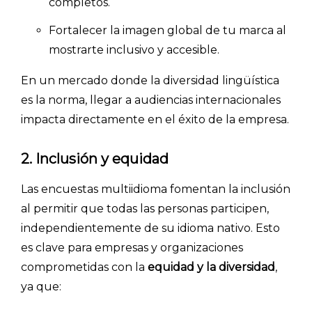
completos.
INICIO
Fortalecer la imagen global de tu marca al
CÓMO FUNCIONA
mostrarte inclusivo y accesible.
PLANTILLAS
En un mercado donde la diversidad lingüística
PRECIOS
es la norma, llegar a audiencias internacionales
impacta directamente en el éxito de la empresa.
BLOG
2. Inclusión y equidad
ACCEDER →
Las encuestas multiidioma fomentan la inclusión
al permitir que todas las personas participen,
independientemente de su idioma nativo. Esto
es clave para empresas y organizaciones
comprometidas con la
equidad y la diversidad
,
ya que: