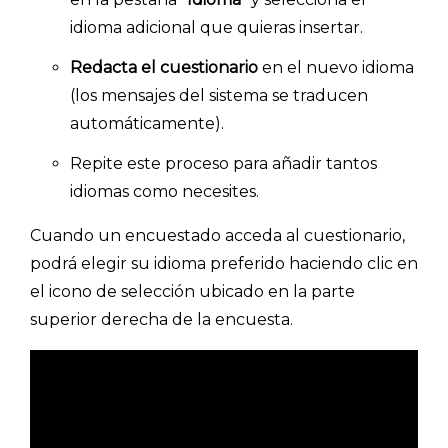
idioma adicional que quieras insertar.
Redacta el cuestionario
en el nuevo idioma
(los mensajes del sistema se traducen
automáticamente).
Repite este proceso para añadir tantos
idiomas como necesites.
Explorar categorías:
- Artículos destacados
Cuando un encuestado acceda al cuestionario,
podrá elegir su idioma preferido haciendo clic en
- Consejos para tu encuesta
el icono de selección ubicado en la parte
- Encuesta.com
superior derecha de la encuesta.
- Encuestas de NPS
- Encuestas de recursos humanos
- Encuestas de satisfacción de cliente
- Inteligencia artificial