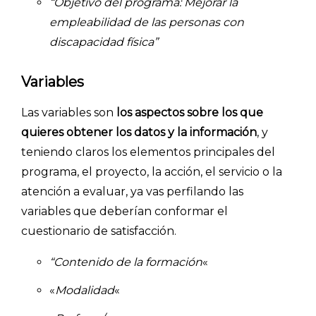
“Objetivo del programa: Mejorar la
INICIO
empleabilidad de las personas con
discapacidad física”
CÓMO FUNCIONA
PLANTILLAS
Variables
PRECIOS
Las variables son
los aspectos sobre los que
quieres obtener
los datos y la información
, y
BLOG
teniendo claros los elementos principales del
programa, el proyecto, la acción, el servicio o la
ACCEDER →
atención a evaluar, ya vas perfilando las
variables que deberían conformar el
cuestionario de satisfacción.
“Contenido de la formación
«
«
Modalidad
«