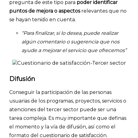
pregunta de este tipo para
poder identificar
puntos de mejora o aspectos
relevantes que no
se hayan tenido en cuenta.
“Para finalizar, si lo desea, puede realizar
algún comentario o sugerencia que nos
ayude a mejorar el servicio que ofrecemos”
Explorar categorías:
Difusión
- Artículos destacados
Conseguir la participación de las personas
- Consejos para tu encuesta
usuarias de los programas, proyectos, servicios o
- Encuesta.com
atenciones del tercer sector puede ser una
- Encuestas de NPS
tarea compleja. Es muy importante que definas
- Encuestas de recursos humanos
el momento y la vía de difusión, así como el
- Encuestas de satisfacción de cliente
formato del cuestionario de satisfacción.