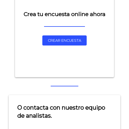
Crea tu encuesta online ahora
CREAR ENCUESTA
Explorar categorías:
- Artículos destacados
- Consejos para tu encuesta
- Encuesta.com
O contacta con nuestro equipo
de analistas.
- Encuestas de NPS
- Encuestas de recursos humanos