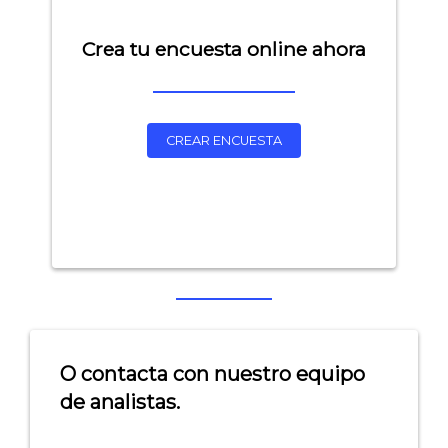
Crea tu encuesta online ahora
CREAR ENCUESTA
Explorar categorías:
- Artículos destacados
- Consejos para tu encuesta
- Encuesta.com
O contacta con nuestro equipo
de analistas.
- Encuestas de NPS
- Encuestas de recursos humanos