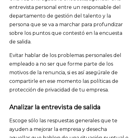
Explorar categorías:
entrevista personal entre un responsable del
- Artículos destacados
departamento de gestión del talento y la
persona que se va a marchar para profundizar
- Consejos para tu encuesta
sobre los puntos que contestó en la encuesta
- Encuesta.com
de salida.
- Encuestas de NPS
Evitar hablar de los problemas personales del
- Encuestas de recursos humanos
empleado a no ser que forme parte de los
- Encuestas de satisfacción de cliente
motivos de la renuncia, si es así asegúrale de
- Inteligencia artificial
compartirle en ese momento las políticas de
- Investigación de mercados
protección de privacidad de tu empresa.
- Marketing y encuestas
Analizar la entrevista de salida
Escoge sólo las respuestas generales que te
ayuden a mejorar la empresa y desecha
aquellas que hablen de una situación puntual o