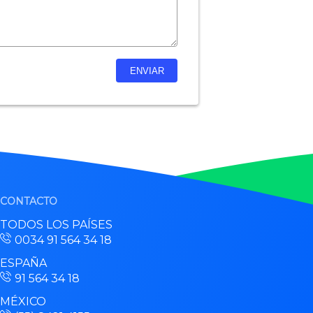
CONTACTO
TODOS LOS PAÍSES
0034 91 564 34 18
ESPAÑA
91 564 34 18
MÉXICO