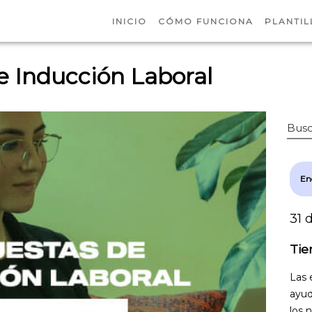
INICIO
CÓMO FUNCIONA
PLANTIL
e Inducción Laboral
Busc
En
31 
Tie
Las 
ayud
los 