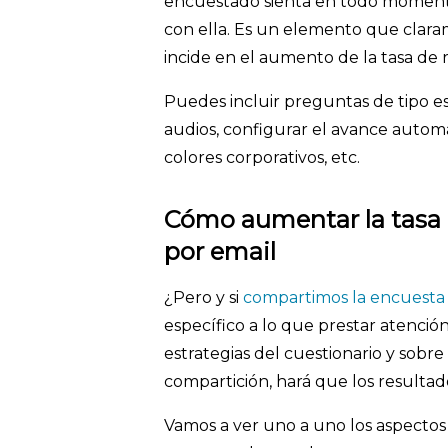
encuestado sienta en todo momento
con ella. Es un elemento que claram
incide en el aumento de la tasa de 
Puedes incluir preguntas de tipo es
audios, configurar el avance automá
colores corporativos, etc.
Cómo aumentar la tasa
por email
¿Pero y si
compartimos la encuesta 
específico a lo que prestar atención
estrategias del cuestionario y sobre
compartición, hará que los resultad
Vamos a ver uno a uno los aspectos 