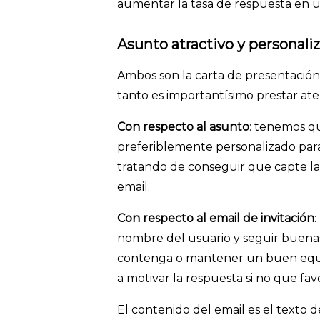
aumentar la tasa de respuesta en u
Asunto atractivo y personali
Ambos son la carta de presentación 
tanto es importantísimo prestar at
Con respecto al asunto
: tenemos qu
preferiblemente personalizado par
tratando de conseguir que capte la 
email.
Con respecto al email de invitación
nombre del usuario y seguir buenas
contenga o mantener un buen equil
a motivar la respuesta si no que fav
El contenido del email es el texto 