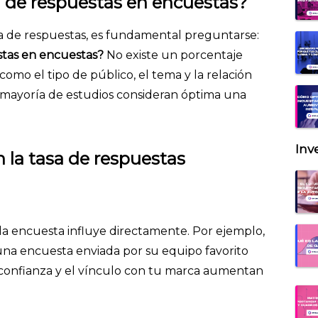
 de respuestas en encuestas?
a de respuestas, es fundamental preguntarse:
tas en encuestas?
No existe un porcentaje
omo el tipo de público, el tema y la relación
 mayoría de estudios consideran óptima una
Inv
n la tasa de respuestas
 la encuesta influye directamente. Por ejemplo,
na encuesta enviada por su equipo favorito
 confianza y el vínculo con tu marca aumentan