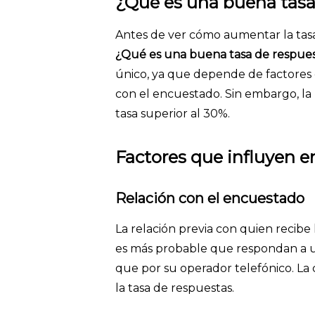
¿Qué es una buena tasa
Antes de ver cómo aumentar la tas
¿Qué es una buena tasa de respues
único, ya que depende de factores c
con el encuestado. Sin embargo, la
tasa superior al 30%.
Factores que influyen e
Relación con el encuestado
La relación previa con quien recibe
es más probable que respondan a u
que por su operador telefónico. La
la tasa de respuestas.