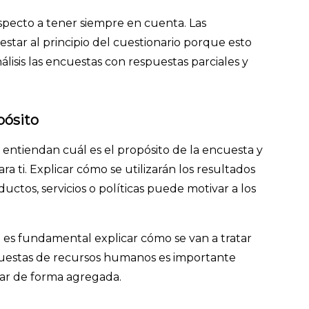
specto a tener siempre en cuenta. Las
tar al principio del cuestionario porque esto
álisis las encuestas con respuestas parciales y
pósito
 entiendan cuál es el propósito de la encuesta y
a ti. Explicar cómo se utilizarán los resultados
uctos, servicios o políticas puede motivar a los
 es fundamental explicar cómo se van a tratar
cuestas de recursos humanos es importante
atar de forma agregada.