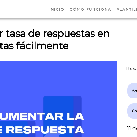
INICIO
CÓMO FUNCIONA
PLANTIL
tasa de respuestas en
tas fácilmente
Busc
Art
Co
11 