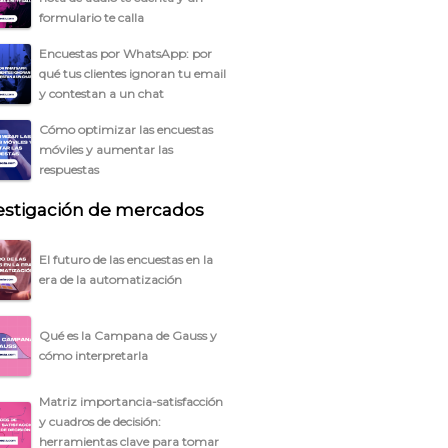
formulario te calla
Encuestas por WhatsApp: por
qué tus clientes ignoran tu email
y contestan a un chat
Cómo optimizar las encuestas
móviles y aumentar las
respuestas
estigación de mercados
El futuro de las encuestas en la
era de la automatización
Qué es la Campana de Gauss y
cómo interpretarla
Matriz importancia-satisfacción
y cuadros de decisión:
herramientas clave para tomar