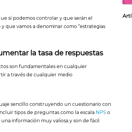
Art
que sí podemos controlar y que serán el
lo y que vamos a denominar como “estrategias
umentar la tasa de respuesta
s
ctos son fundamentales en cualquier
ir a través de cualquier medio
uaje sencillo construyendo un cuestionario con
incluir tipos de preguntas como la escala
NPS
o
n una información muy valiosa y son de fácil