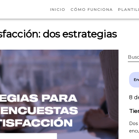
INICIO
CÓMO FUNCIONA
PLANTIL
facción: dos estrategias
Busc
Enc
8 d
Tie
Dos 
encu