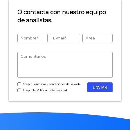
- Encuestas de NPS
O contacta con nuestro equipo
- Encuestas de recursos humanos
de analistas.
- Encuestas de satisfacción de cliente
- Inteligencia artificial
- Investigación de mercados
- Marketing y encuestas
Acepto
Términos y condiciones
de la web
Acepto la
Política de Privacidad