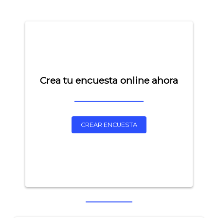
Crea tu encuesta online ahora
CREAR ENCUESTA
Explorar categorías:
- Artículos destacados
- Consejos para tu encuesta
- Encuesta.com