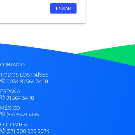
CONTACTO
TODOS LOS PAÍSES
0034 91 564 34 18
ESPAÑA
91 564 34 18
MÉXICO
(55) 8421 4155
COLOMBIA
(57) 300 929 5074