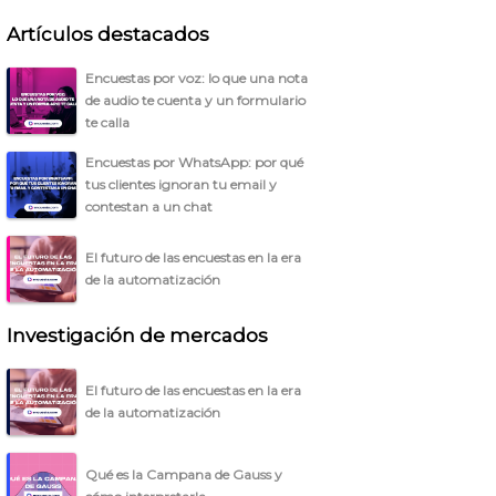
Artículos destacados
Encuestas por voz: lo que una nota
de audio te cuenta y un formulario
te calla
Encuestas por WhatsApp: por qué
tus clientes ignoran tu email y
contestan a un chat
El futuro de las encuestas en la era
de la automatización
Investigación de mercados
El futuro de las encuestas en la era
de la automatización
Qué es la Campana de Gauss y