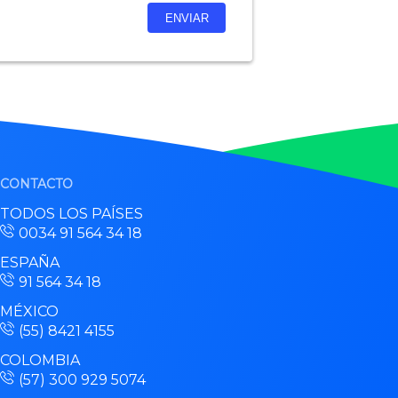
CONTACTO
TODOS LOS PAÍSES
0034 91 564 34 18
ESPAÑA
91 564 34 18
MÉXICO
(55) 8421 4155
COLOMBIA
(57) 300 929 5074