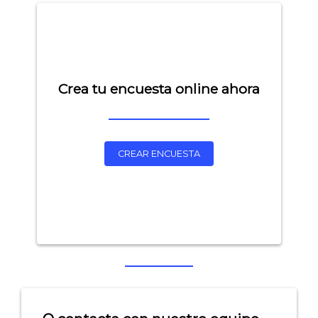
Crea tu encuesta online ahora
CREAR ENCUESTA
Explorar categorías:
- Artículos destacados
- Consejos para tu encuesta
- Encuesta.com
- Encuestas de NPS