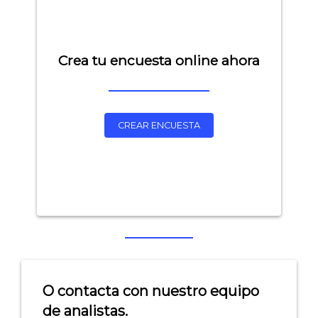
Crea tu encuesta online ahora
CREAR ENCUESTA
Explorar categorías:
- Artículos destacados
- Consejos para tu encuesta
- Encuesta.com
O contacta con nuestro equipo
- Encuestas de NPS
de analistas.