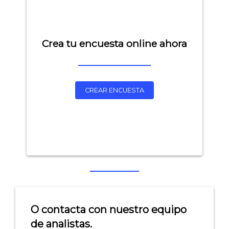
Crea tu encuesta online ahora
CREAR ENCUESTA
Explorar categorías:
- Artículos destacados
- Consejos para tu encuesta
- Encuesta.com
O contacta con nuestro equipo
- Encuestas de NPS
de analistas.