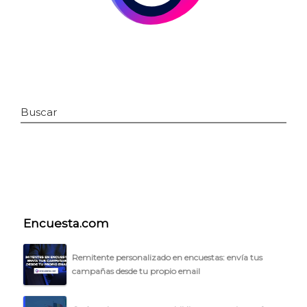
Buscar
INICIO
Encuesta.com
CÓMO FUNCIONA
PLANTILLAS
Remitente personalizado en encuestas: envía tus
campañas desde tu propio email
PRECIOS