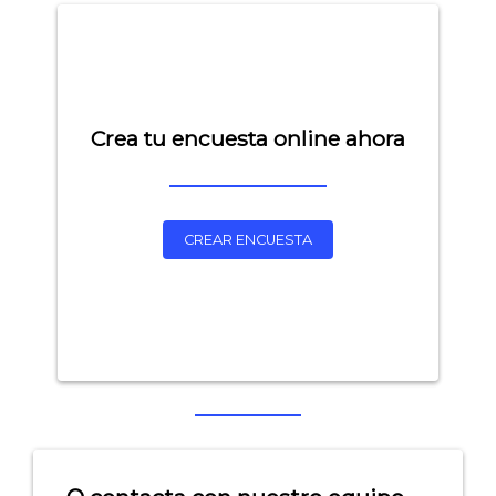
Crea tu encuesta online ahora
CREAR ENCUESTA
Explorar categorías:
- Artículos destacados
- Consejos para tu encuesta
- Encuesta.com
- Encuestas de NPS