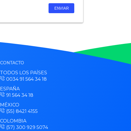
CONTACTO
TODOS LOS PAÍSES
0034 91 564 34 18
ESPAÑA
91 564 34 18
MÉXICO
(55) 8421 4155
COLOMBIA
(57) 300 929 5074