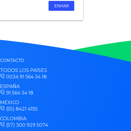
CONTACTO
TODOS LOS PAÍSES
0034 91 564 34 18
ESPAÑA
91 564 34 18
MÉXICO
(55) 8421 4155
COLOMBIA
(57) 300 929 5074