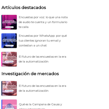
Artículos destacados
Encuestas por voz: lo que una nota
de audio te cuenta y un formulario
te calla
Encuestas por WhatsApp: por qué
tus clientes ignoran tu email y
contestan a un chat
El futuro de las encuestas en la era
de la automatización
Investigación de mercados
El futuro de las encuestas en la era
de la automatización
Qué es la Campana de Gauss y