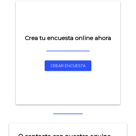
Crea tu encuesta online ahora
CREAR ENCUESTA
Explorar categorías:
- Artículos destacados
- Consejos para tu encuesta
- Encuesta.com
- Encuestas de NPS