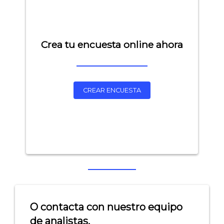
Crea tu encuesta online ahora
CREAR ENCUESTA
Explorar categorías:
- Artículos destacados
- Consejos para tu encuesta
- Encuesta.com
O contacta con nuestro equipo
- Encuestas de NPS
de analistas.