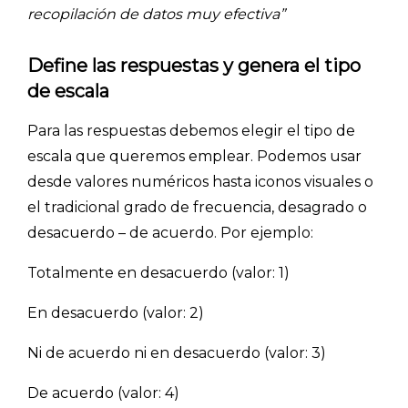
recopilación de datos muy efectiva”
Define las respuestas y genera el tipo
de escala
Para las respuestas debemos elegir el tipo de
escala que queremos emplear. Podemos usar
desde valores numéricos hasta iconos visuales o
el tradicional grado de frecuencia, desagrado o
desacuerdo – de acuerdo. Por ejemplo:
Explorar categorías:
Totalmente en desacuerdo (valor: 1)
- Artículos destacados
En desacuerdo (valor: 2)
- Consejos para tu encuesta
Ni de acuerdo ni en desacuerdo (valor: 3)
- Encuesta.com
- Encuestas de NPS
De acuerdo (valor: 4)