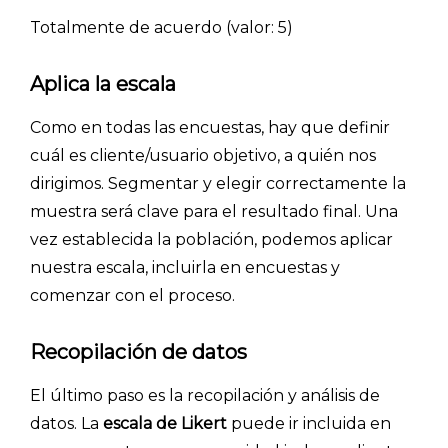
- Encuestas de recursos humanos
Totalmente de acuerdo (valor: 5)
- Encuestas de satisfacción de cliente
Aplica la escala
- Inteligencia artificial
- Investigación de mercados
Como en todas las encuestas, hay que definir
- Marketing y encuestas
cuál es cliente/usuario objetivo, a quién nos
dirigimos. Segmentar y elegir correctamente la
muestra será clave para el resultado final. Una
vez establecida la población, podemos aplicar
nuestra escala, incluirla en encuestas y
comenzar con el proceso.
Recopilación de datos
El último paso es la recopilación y análisis de
datos. La
escala de Likert
puede ir incluida en