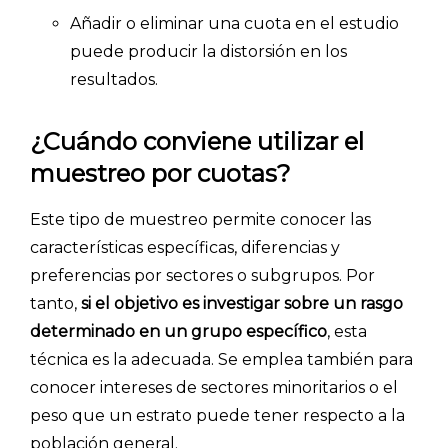
Añadir o eliminar una cuota en el estudio
puede producir la distorsión en los
resultados.
¿Cuándo conviene utilizar el
muestreo por cuotas?
Explorar categorías:
- Artículos destacados
Este tipo de muestreo permite conocer las
características específicas, diferencias y
- Consejos para tu encuesta
preferencias por sectores o subgrupos. Por
- Encuesta.com
tanto,
si el objetivo es investigar sobre un rasgo
- Encuestas de NPS
determinado en un grupo específico
, esta
- Encuestas de recursos humanos
técnica es la adecuada. Se emplea también para
- Encuestas de satisfacción de cliente
conocer intereses de sectores minoritarios o el
peso que un estrato puede tener respecto a la
- Inteligencia artificial
población general.