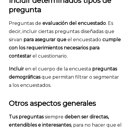
Incluir determinados tipos de
INICIO
pregunta
CÓMO FUNCIONA
Preguntas de
evaluación del encuestado
. Es
PLANTILLAS
decir, incluir ciertas preguntas diseñadas que
sirvan
para asegurar que
el encuestado
cumple
PRECIOS
con los requerimientos necesarios para
contestar
el cuestionario.
BLOG
Incluir
en el cuerpo de la encuesta
preguntas
ACCEDER →
demográficas
que permitan filtrar o segmentar
a los encuestados.
Otros aspectos generales
Tus preguntas
siempre
deben ser directas,
entendibles e interesantes
, para no hacer que el