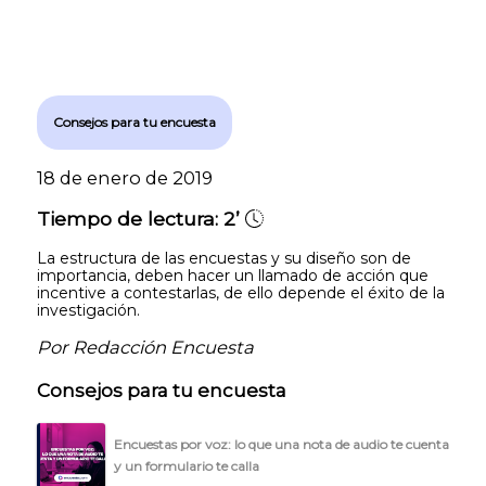
Consejos para tu encuesta
18 de enero de 2019
Tiempo de lectura:
2’
Explorar categorías:
La estructura de las encuestas y su diseño son de
- Artículos destacados
importancia, deben hacer un llamado de acción que
incentive a contestarlas, de ello depende el éxito de la
investigación.
- Consejos para tu encuesta
Por Redacción Encuesta
- Encuesta.com
- Encuestas de NPS
Consejos para tu encuesta
- Encuestas de recursos humanos
Encuestas por voz: lo que una nota de audio te cuenta
- Encuestas de satisfacción de cliente
y un formulario te calla