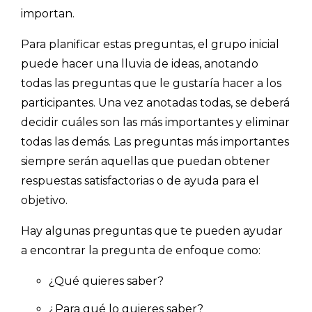
importan.
Para planificar estas preguntas, el grupo inicial
puede hacer una lluvia de ideas, anotando
todas las preguntas que le gustaría hacer a los
participantes. Una vez anotadas todas, se deberá
decidir cuáles son las más importantes y eliminar
Explorar categorías:
todas las demás. Las preguntas más importantes
- Artículos destacados
siempre serán aquellas que puedan obtener
- Consejos para tu encuesta
respuestas satisfactorias o de ayuda para el
objetivo.
- Encuesta.com
- Encuestas de NPS
Hay algunas preguntas que te pueden ayudar
a encontrar la pregunta de enfoque como:
- Encuestas de recursos humanos
- Encuestas de satisfacción de cliente
¿Qué quieres saber?
- Inteligencia artificial
¿Para qué lo quieres saber?