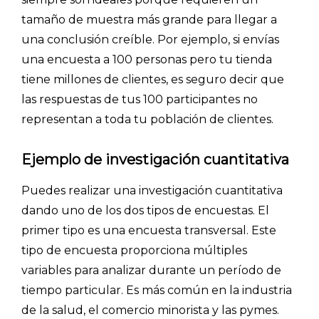
tamaño de muestra más grande para llegar a
una conclusión creíble. Por ejemplo, si envías
Explorar categorías:
una encuesta a 100 personas pero tu tienda
- Artículos destacados
tiene millones de clientes, es seguro decir que
- Consejos para tu encuesta
las respuestas de tus 100 participantes no
- Encuesta.com
representan a toda tu población de clientes.
- Encuestas de NPS
Ejemplo de investigación cuantitativa
- Encuestas de recursos humanos
- Encuestas de satisfacción de cliente
Puedes realizar una investigación cuantitativa
dando uno de los dos tipos de encuestas. El
- Inteligencia artificial
primer tipo es una encuesta transversal. Este
- Investigación de mercados
tipo de encuesta proporciona múltiples
- Marketing y encuestas
variables para analizar durante un período de
tiempo particular. Es más común en la industria
de la salud, el comercio minorista y las pymes.