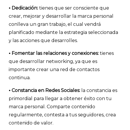
⦁
Dedicación:
tienes que ser consciente que
crear, mejorar y desarrollar la marca personal
conlleva un gran trabajo, el cual vendrá
planificado mediante la estrategia seleccionada
y las acciones que desarrolles.
⦁
Fomentar las relaciones y conexiones:
tienes
que desarrollar networking, ya que es
Explorar categorías:
importante crear una red de contactos
continua.
- Artículos destacados
- Consejos para tu encuesta
⦁
Constancia en Redes Sociales:
la constancia es
primordial para llegar a obtener éxito con tu
- Encuesta.com
marca personal. Comparte contenido
- Encuestas de NPS
regularmente, contesta a tus seguidores, crea
- Encuestas de recursos humanos
contenido de valor.
- Encuestas de satisfacción de cliente