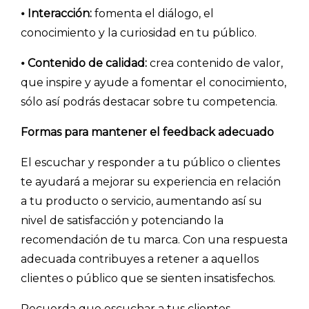
⦁
Interacción:
fomenta el diálogo, el
- Inteligencia artificial
conocimiento y la curiosidad en tu público.
- Investigación de mercados
⦁
Contenido de calidad:
crea contenido de valor,
- Marketing y encuestas
que inspire y ayude a fomentar el conocimiento,
sólo así podrás destacar sobre tu competencia.
Formas para mantener el feedback adecuado
El escuchar y responder a tu público o clientes
te ayudará a mejorar su experiencia en relación
a tu producto o servicio, aumentando así su
nivel de satisfacción y potenciando la
recomendación de tu marca. Con una respuesta
adecuada contribuyes a retener a aquellos
clientes o público que se sienten insatisfechos.
Recuerda que escuchar a tus clientes