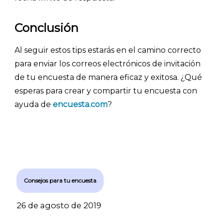
- Encuestas de NPS
Conclusión
- Encuestas de recursos humanos
- Encuestas de satisfacción de cliente
Al seguir estos tips estarás en el camino correcto
para enviar los correos electrónicos de invitación
- Inteligencia artificial
de tu encuesta de manera eficaz y exitosa. ¿Qué
- Investigación de mercados
esperas para crear y compartir tu encuesta con
- Marketing y encuestas
ayuda de
encuesta.com
?
Consejos para tu encuesta
26 de agosto de 2019