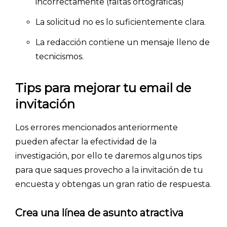
incorrectamente (faltas ortográficas)
La solicitud no es lo suficientemente clara.
La redacción contiene un mensaje lleno de
tecnicismos.
Tips para mejorar tu email de
invitación
Los errores mencionados anteriormente
pueden afectar la efectividad de la
INICIO
investigación, por ello te daremos algunos tips
para que saques provecho a la invitación de tu
CÓMO FUNCIONA
encuesta y obtengas un gran ratio de respuesta.
PLANTILLAS
Crea una línea de asunto atractiva
PRECIOS