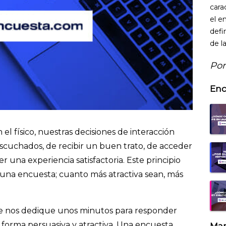
cara
el e
defi
de l
Por
Enc
el físico, nuestras decisiones de interacción
escuchados, de recibir un buen trato, de acceder
 una experiencia satisfactoria. Este principio
n una encuesta; cuanto más atractiva sean, más
ue nos dedique unos minutos para responder
forma persuasiva y atractiva. Una encuesta