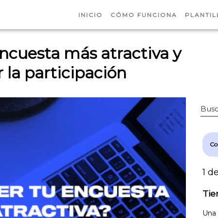
INICIO
CÓMO FUNCIONA
PLANTIL
ncuesta más atractiva y
la participación
Busc
Co
1 d
Tie
Una 