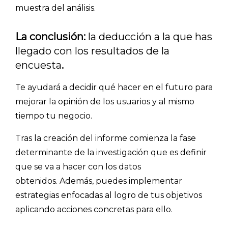
muestra del análisis.
La conclusión:
la deducción a la que has
llegado con los resultados de la
encuesta
.
Explorar categorías:
Te ayudará a decidir qué hacer en el futuro para
- Artículos destacados
mejorar la opinión de los usuarios y al mismo
- Consejos para tu encuesta
tiempo tu negocio.
- Encuesta.com
Tras la creación del informe comienza la fase
- Encuestas de NPS
determinante de la investigación que es definir
- Encuestas de recursos humanos
que se va a hacer con los datos
- Encuestas de satisfacción de cliente
obtenidos. Además, puedes implementar
estrategias enfocadas al logro de tus objetivos
- Inteligencia artificial
aplicando acciones concretas para ello.
- Investigación de mercados