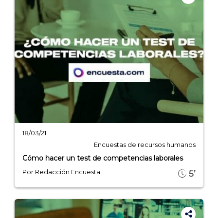
18/03/21
Encuestas de recursos humanos
Cómo hacer un test de competencias laborales
Por Redacción Encuesta
5’