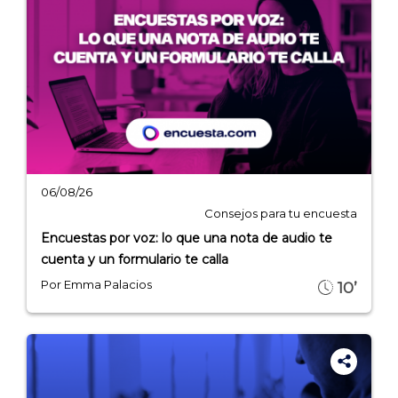
06/08/26
Consejos para tu encuesta
Encuestas por voz: lo que una nota de audio te
cuenta y un formulario te calla
Por Emma Palacios
10’