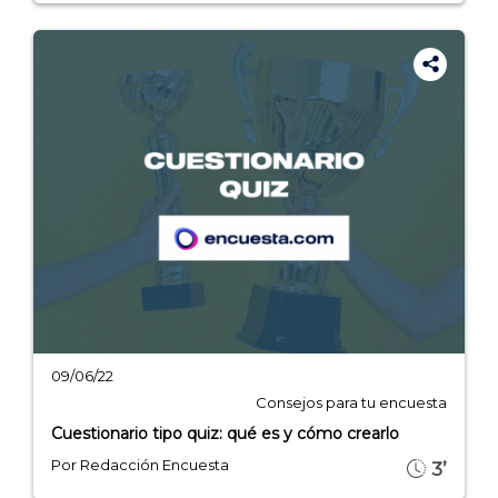
09/06/22
Consejos para tu encuesta
Cuestionario tipo quiz: qué es y cómo crearlo
Por Redacción Encuesta
3’