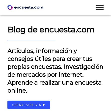
Blog de encuesta.com
Artículos, información y
consejos útiles para crear tus
propias encuestas. Investigación
de mercados por Internet.
Aprende a realizar una encuesta
online.
CREAR ENCUESTA
CREAR ENCUESTA