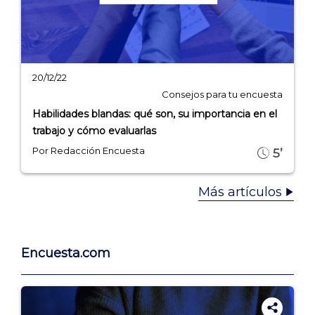
20/12/22
Consejos para tu encuesta
Habilidades blandas: qué son, su importancia en el
trabajo y cómo evaluarlas
Por Redacción Encuesta
5’
Más artículos
Encuesta.com