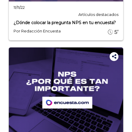
11/11/22
Artículos destacados
¿Dónde colocar la pregunta NPS en tu encuesta?
Por Redacción Encuesta
5’