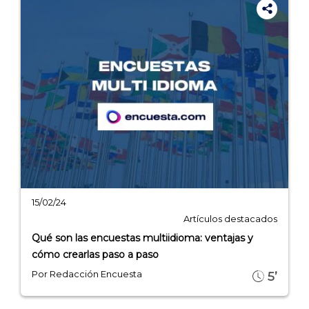
- Artículos destacados
- Consejos para tu encuesta
- Encuesta.com
- Encuestas de NPS
- Encuestas de recursos humanos
- Encuestas de satisfacción de cliente
- Inteligencia artificial
- Investigación de mercados
15/02/24
- Marketing y encuestas
Artículos destacados
Qué son las encuestas multiidioma: ventajas y
cómo crearlas paso a paso
Por Redacción Encuesta
5’