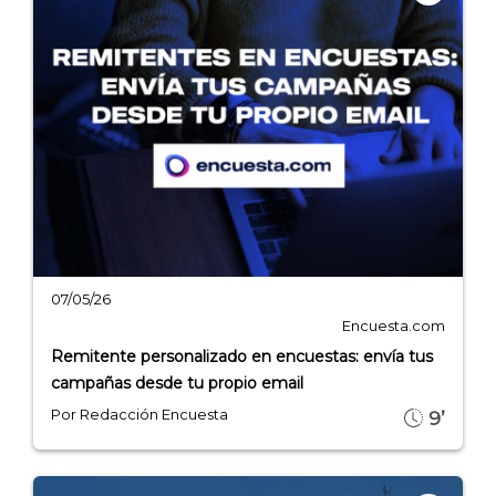
07/05/26
Encuesta.com
Remitente personalizado en encuestas: envía tus
campañas desde tu propio email
Por Redacción Encuesta
9’
Explorar categorías: