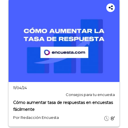
11/04/24
Consejos para tu encuesta
INICIO
Cómo aumentar tasa de respuestas en encuestas
fácilmente
CÓMO FUNCIONA
Por Redacción Encuesta
8’
PLANTILLAS