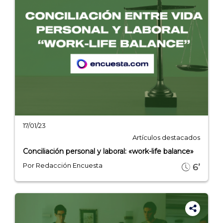
17/01/23
Artículos destacados
Conciliación personal y laboral: «work-life balance»
Por Redacción Encuesta
6’