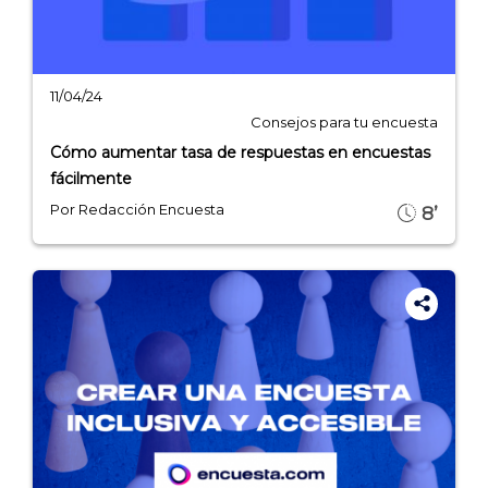
11/04/24
Consejos para tu encuesta
Cómo aumentar tasa de respuestas en encuestas
fácilmente
Por Redacción Encuesta
8’