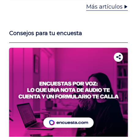
Más artículos
PRECIOS
BLOG
Consejos para tu encuesta
ACCEDER →